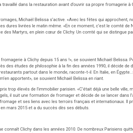
travaillé dans la restauration avant d’ouvrir sa propre fromagerie à Cl
omages, Michaël Belissa s’active. «Avec les fêtes qui approchent, n
es dures livrées le matin même. «En ce moment, c’est le comté de Noë
ce des Martyrs, en plein cœur de Clichy. Un comté qui se distingue p
e fromagerie à Clichy depuis 15 ans !», se souvient Michaël Belissa. Po
des études de philosophie à la fin des années 1990, il décide de de
 restaurants partout dans le monde, raconte-t-il. En Italie, en Égypte
 m’en apportent», se souvient Michaël Belissa en riant.
s prix trop élevés de l’immobilier parisien. «C’était déjà une belle vil
els, il suit une formation de fromager et décide de se lancer dans l
e fromage et ses liens avec les terroirs français et internationaux. I
es en mars 2015 et a du succès dès ses débuts.
que connaît Clichy dans les années 2010. De nombreux Parisiens quitte