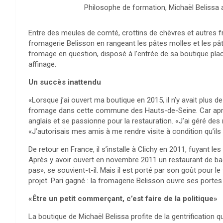
Philosophe de formation, Michaël Belissa a 
Entre des meules de comté, crottins de chèvres et autres fr
fromagerie Belisson en rangeant les pâtes molles et les pât
fromage en question, disposé à l’entrée de sa boutique pla
affinage.
Un succès inattendu
«Lorsque j’ai ouvert ma boutique en 2015, il n’y avait plus d
fromage dans cette commune des Hauts-de-Seine. Car après 
anglais et se passionne pour la restauration. «J’ai géré des
«J’autorisais mes amis à me rendre visite à condition qu’ils
De retour en France, il s’installe à Clichy en 2011, fuyant le
Après y avoir ouvert en novembre 2011 un restaurant de bag
pas», se souvient-t-il. Mais il est porté par son goût pour l
projet. Pari gagné : la fromagerie Belisson ouvre ses port
«Être un petit commerçant, c’est faire de la politique»
La boutique de Michaël Belissa profite de la gentrification 