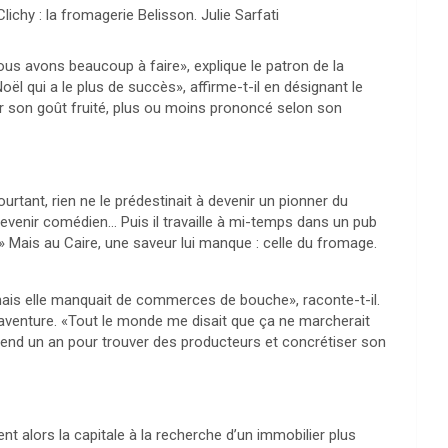
ichy : la fromagerie Belisson. Julie Sarfati
ous avons beaucoup à faire», explique le patron de la
l qui a le plus de succès», affirme-t-il en désignant le
ar son goût fruité, plus ou moins prononcé selon son
urtant, rien ne le prédestinait à devenir un pionner du
venir comédien… Puis il travaille à mi-temps dans un pub
…» Mais au Caire, une saveur lui manque : celle du fromage.
le, mais elle manquait de commerces de bouche», raconte-t-il.
’aventure. «Tout le monde me disait que ça ne marcherait
l prend un an pour trouver des producteurs et concrétiser son
nt alors la capitale à la recherche d’un immobilier plus