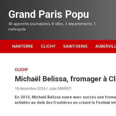
Aller
au
Grand Paris Popu
contenu
40 apprentis journalistes, 8 villes, 3 départements, 1
métropole
NANTERRE
CLICHY
SAINT-DENIS
AUBERVILL
CLICHY
Michaël Belissa, fromager à Cl
18 décembre 2024
Julie SARFATI
En 2015, Michaël Belissa ouvre avec succès une fromage
activités au-delà des frontières en créant le Festival i