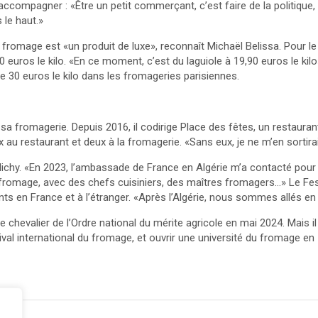
ccompagner : «Être un petit commerçant, c’est faire de la politique, 
s le haut.»
fromage est «un produit de luxe», reconnaît Michaël Belissa. Pour le
ros le kilo. «En ce moment, c’est du laguiole à 19,90 euros le kilo»
e 30 euros le kilo dans les fromageries parisiennes.
 sa fromagerie. Depuis 2016, il codirige Place des fêtes, un restauran
x au restaurant et deux à la fromagerie. «Sans eux, je ne m’en sortira
ichy. «En 2023, l’ambassade de France en Algérie m’a contacté pour q
 fromage, avec des chefs cuisiniers, des maîtres fromagers…» Le Fest
nts en France et à l’étranger. «Après l’Algérie, nous sommes allés en
 de chevalier de l’Ordre national du mérite agricole en mai 2024. Mais 
val international du fromage, et ouvrir une université du fromage en I