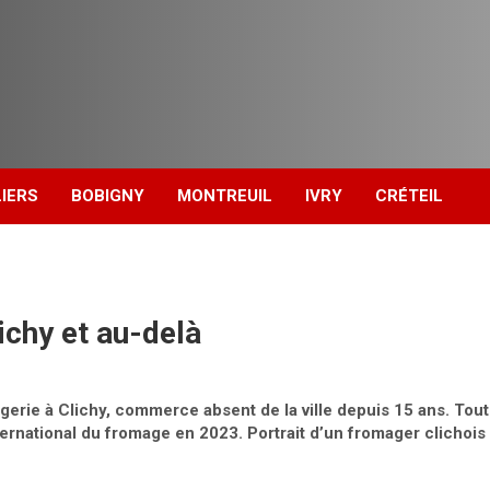
IERS
BOBIGNY
MONTREUIL
IVRY
CRÉTEIL
ichy et au-delà
rie à Clichy, commerce absent de la ville depuis 15 ans. Tout e
nternational du fromage en 2023. Portrait d’un fromager clichois