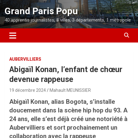
Aller
Grand Paris Popu
au
contenu
40 apprentis journalistes, 8 villes, 3 départements, 1 métropole
AUBERVILLIERS
Abigaïl Konan, l’enfant de chœur
devenue rappeuse
19 décembre 2024
Mahault MEUNISSIER
Abigaïl Konan, alias Bogota, s’installe
doucement dans la scène hip hop du 93. A
24 ans, elle s’est déjà créé une notoriété à
Aubervilliers et sort prochainement un
collaboration avec la rappeuse