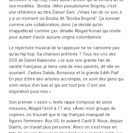
ses modèles : Booba. «Mon pseudonyme Bogota, c’est
une référence au titre
Daniel Sam
. J’étais fan de ce son, il
y a un moment où Booba dit “Booba Bogota”. Ça sonnait
comme une collaboration, donc j’ai décidé qu’on
m’appellerait comme ça», détaille Abigaïl Konan qui révèle
pour autant n’avoir aucune origine colombienne.
Le répertoire musical de la rappeuse ne se cantonne pas
qu’au hip hop. Sa chanson préférée ?
Tous les cris des
SOS
de Daniel Balavoine. «Je suis une grande fan de
variété française, je tiens cela de mes parents, dit-elle en
souriant. J’adore Dalida, Aznavour et la grande Edith Piaf.
En plus d’être des artistes accomplis, ce sont des gens qui
sont venus d’en bas et qui ont tout pris. C’est une
inspiration pour moi.»
Son premier « seize », texte rappé composé de seize
mesures, Abigaïl l’écrit à 17 ans. «Avec mon groupe de
copines, on trouvait que le rap français manquait de
figures féminines. Aux US, ils avaient Cardi B. Nous, depuis
Diam’s, on n’avait plus personne. Alors on s’est mise en