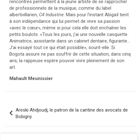
rencontres permettent à la jeune artiste de se rapprocher
de professionnels de la musique, comme du label
albertivillarien,
C4 Industrie
. Mais pour l’instant Abigaïl tient
à son indépendance qui lui permet de vivre sa passion
«avec le cœur», même si pour cela elle doit enchaîner les
petits boulots. «Tous les jours, j’ai une nouvelle casquette.
Animatrice, assistante dans un cabinet dentaire, figurante…
J’ai essayé tout ce qui était possible», sourit-elle. Si
Bogota assure ne pas souffrir de cette situation, dans cinq
ans, la rappeuse espère pouvoir vivre pleinement de son
art.
Mahault Meunissier
Navigation
Areski Ahdjoudj, le patron de la cantine des avocats de
de
Bobigny
l’article
Youri Etillieux, l’enfant de l’Abreuvoir qui lutte contre