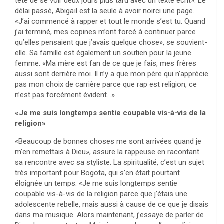
tête de se voir deux jours plus tard avec un texte écrit». Le
délai passé, Abigaïl est la seule à avoir noirci une page.
«J’ai commencé à rapper et tout le monde s’est tu. Quand
j’ai terminé, mes copines m’ont forcé à continuer parce
qu’elles pensaient que j’avais quelque chose», se souvient-
elle. Sa famille est également un soutien pour la jeune
femme. «Ma mère est fan de ce que je fais, mes frères
aussi sont derrière moi. Il n’y a que mon père qui n’apprécie
pas mon choix de carrière parce que rap est religion, ce
n’est pas forcément évident…»
«Je me suis longtemps sentie coupable vis-à-vis de la
religion»
«Beaucoup de bonnes choses me sont arrivées quand je
m’en remettais à Dieu», assure la rappeuse en racontant
sa rencontre avec sa styliste. La spiritualité, c’est un sujet
très important pour Bogota, qui s’en était pourtant
éloignée un temps. «Je me suis longtemps sentie
coupable vis-à-vis de la religion parce que j’étais une
adolescente rebelle, mais aussi à cause de ce que je disais
dans ma musique. Alors maintenant, j’essaye de parler de