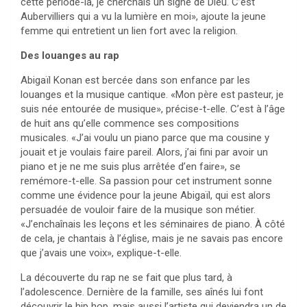
cette période-là, je cherchais un signe de Dieu. C’est
Aubervilliers qui a vu la lumière en moi», ajoute la jeune
femme qui entretient un lien fort avec la religion.
Des louanges au rap
Abigaïl Konan est bercée dans son enfance par les
louanges et la musique cantique. «Mon père est pasteur, je
suis née entourée de musique», précise-t-elle. C’est à l’âge
de huit ans qu’elle commence ses compositions
musicales. «J’ai voulu un piano parce que ma cousine y
jouait et je voulais faire pareil. Alors, j’ai fini par avoir un
piano et je ne me suis plus arrêtée d’en faire», se
remémore-t-elle. Sa passion pour cet instrument sonne
comme une évidence pour la jeune Abigaïl, qui est alors
persuadée de vouloir faire de la musique son métier.
«J’enchaînais les leçons et les séminaires de piano. À côté
de cela, je chantais à l’église, mais je ne savais pas encore
que j’avais une voix», explique-t-elle.
La découverte du rap ne se fait que plus tard, à
l’adolescence. Dernière de la famille, ses aînés lui font
découvrir le hip hop, mais aussi l’artiste qui deviendra un de