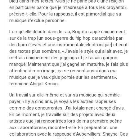
Dieu dans mes textes. Mais je ne parle pas d’une religion
en particulier parce que je m’adresse à tous les croyants»,
précise-t-elle. Pour la rappeuse, il est primordial que sa
musique n’exclue personne.
Lorsqu’elle débute dans le rap, Bogota rappe uniquement
sur de la trap [un sous-genre du hip hop caractérisé par
des bpm élevés et une instrumentale électronique] et écrit
des textes plus sombres. «J’avais le style qui allait avec, je
mettais uniquement des joggings et je faisais garçon
manqué. Maintenant que j’ai gagné en maturité, je fais plus
attention à mon image, ça se ressent aussi dans ma
musique que je veux plus portée sur les sentiments»,
témoigne Abigaïl Konan.
Un travail sur elle-même et sur sa musique qui semble
payer. «Il y a cinq ans, je voyais les autres rappeuses
comme des concurrentes. J’ai totalement changé d’avis.
En ce moment, je travaille sur des projets avec deux
artistes que j’ai rencontrées lors de ma première scène
aux Laboratoires», raconte-t-elle. En préparation: une
collaboration avec la rappeuse d’Aubervilliers, Shayne. Ces