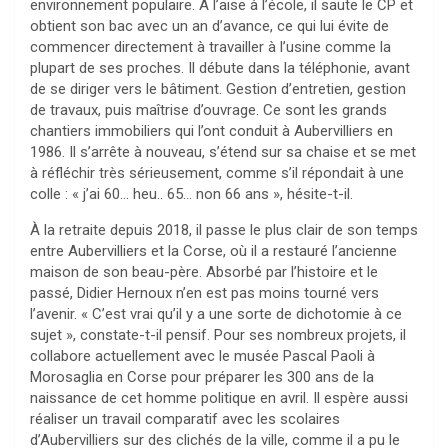
environnement populaire. A l’aise à l’école, il saute le CP et
obtient son bac avec un an d’avance, ce qui lui évite de
commencer directement à travailler à l’usine comme la
plupart de ses proches. Il débute dans la téléphonie, avant
de se diriger vers le bâtiment. Gestion d’entretien, gestion
de travaux, puis maîtrise d’ouvrage. Ce sont les grands
chantiers immobiliers qui l’ont conduit à Aubervilliers en
1986. Il s’arrête à nouveau, s’étend sur sa chaise et se met
à réfléchir très sérieusement, comme s’il répondait à une
colle : « j’ai 60… heu.. 65… non 66 ans », hésite-t-il.
À la retraite depuis 2018, il passe le plus clair de son temps
entre Aubervilliers et la Corse, où il a restauré l’ancienne
maison de son beau-père. Absorbé par l’histoire et le
passé, Didier Hernoux n’en est pas moins tourné vers
l’avenir. « C’est vrai qu’il y a une sorte de dichotomie à ce
sujet », constate-t-il pensif. Pour ses nombreux projets, il
collabore actuellement avec le musée Pascal Paoli à
Morosaglia en Corse pour préparer les 300 ans de la
naissance de cet homme politique en avril. Il espère aussi
réaliser un travail comparatif avec les scolaires
d’Aubervilliers sur des clichés de la ville, comme il a pu le