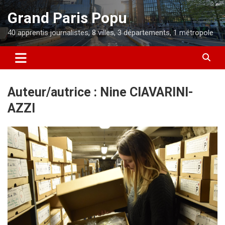
Aller
Grand Paris Popu
au
contenu
40 apprentis journalistes, 8 villes, 3 départements, 1 métropole
Auteur/autrice :
Nine CIAVARINI-
AZZI